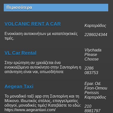
Περισσότερα
VOLCANIC RENT A CAR
Καρτεράδος
Ενοικίαση αυτοκινήτων με καταπληκτικές
2286024344
τιμές.
Vlychada
VL Car Rental
Please
Choose
Στην ερώτηση αν χρειάζεται ένα
ενοικιαζόμενο αυτοκίνητο στην Σαντορίνη η
2286
απάντηση είναι ναι, οπωσδήποτε
083753
Epar. Od.
Aegean Taxi
Firon-Ormou
Perissis
Το μοναδικό ταξί app στη Σαντορίνη και τη
Καρτεράδος
Μύκονο. Ιδιωτικός στόλος, επαγγελματίες
οδηγοί, μοναδικές τιμές! Κατεβάστε το εδώ:
210
https://www.aegeantaxi.com/
8981797